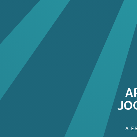
A
JO
A E